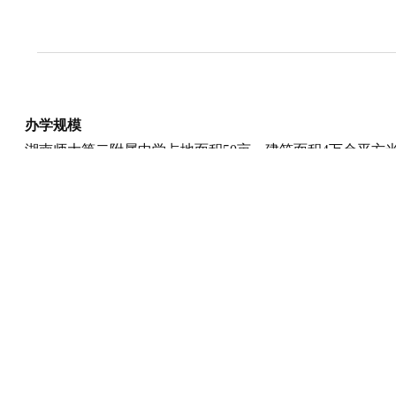
办学规模
湖南师大第二附属中学占地面积50亩，建筑面积4万余平
班、人文社科班、基础特训班，可容纳近2700余名学生。
硬件设施
湖南师大第二附属中学建有教学楼、实验楼、校医务室、图
有冷暖空调、独立卫生间，24小时热水。
教学楼每间教室有柜式空调、音响以及最先进的86寸大屏
贴心舒适的休息区。
校园布设全范围的高速高清监控，运动场四周有照灯，晚上
师资力量
湖南师范大学整合高等师范教育和附属中学基础教育的优质